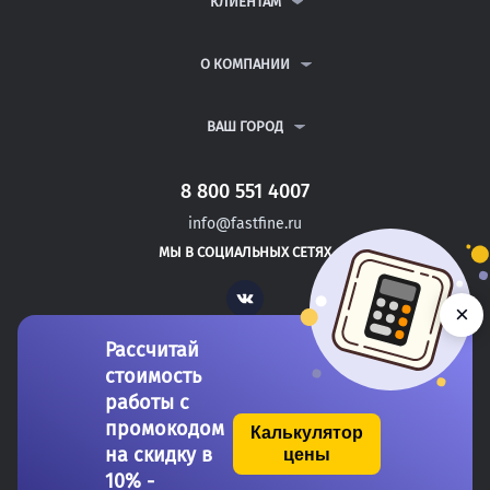
КЛИЕНТАМ
КУРСОВЫЕ РАБОТЫ
АНТИПЛАГИАТ
РЕФЕРАТЫ
ВОПРОСЫ И ОТВЕТЫ
О КОМПАНИИ
ВСЕ УСЛУГИ
ПУБЛИЧНАЯ ОФЕРТА
О КОМПАНИИ
ПОЛИТИКА КОНФИДЕНЦИАЛЬНОСТИ
КОНТАКТЫ
ВАШ ГОРОД
АВТОРАМ
МОСКВА
САНКТ-ПЕТЕРБУРГ
8 800 551 4007
САЛАВАТ
info@fastfine.ru
АРСЕНЬЕВ
МЫ В СОЦИАЛЬНЫХ СЕТЯХ
ДИМИТРОВГРАД
Vk
×
Рассчитай
стоимость
работы с
промокодом
Калькулятор
на скидку в
цены
Copyright 2011-2026 FastFine.ru
10% -